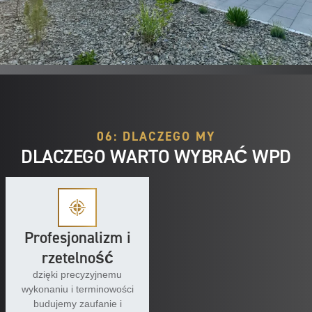
06: DLACZEGO MY
DLACZEGO WARTO WYBRAĆ WPD
Profesjonalizm i
rzetelność
dzięki precyzyjnemu
wykonaniu i terminowości
budujemy zaufanie i